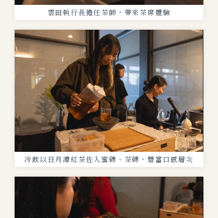
雲田執行長擔任茶師，帶來茶席體驗
冷飲以日月潭紅茶佐入蜜磚、茶磚，豐富口感層次