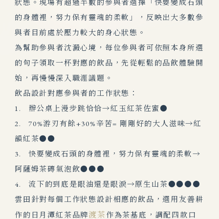
狀態。現場有超過半數的參與者選擇「快要變成石頭
的身體裡，努力保有靈魂的柔軟」，反映出大多數參
與者目前處於壓力較大的身心狀態。
為幫助參與者沈澱心境，每位
參與者可依照本身所選
的句子領取一杯對應的飲品，先從輕鬆的品飲體驗開
始，再慢慢深入職涯議題。
飲品設計對應參與者的工作狀態：
1.
辦公桌上漫步跳恰恰→紅玉紅茶佐蜜●
2.
70%
游刃有餘
+30%
辛苦
=
剛剛好的大人滋味→紅
韻紅茶●●
3.
快要變成石頭的身體裡，努力保有靈魂的柔軟→
阿薩姆茶磚氣泡飲●●●
4.
流下的到底是眼油還是眼淚→原生山茶●●●●
雲田針對每個工作狀態設計相應的飲品，選用友善耕
渡茶
作的日月潭紅茶品牌
作為茶基底，調配四款口