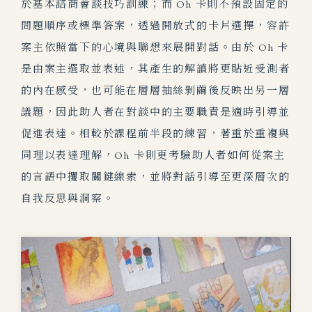
於基本諮商會談技巧訓練；而 Oh 卡則不預設固定的
問題順序或標準答案，透過開放式的卡片選擇，容許
案主依照當下的心境與聯想來展開對話。由於 Oh 卡
是由案主選取並表述，其產生的解讀將更貼近受測者
的內在感受，也可能在層層抽絲剝繭後反映出另一層
議題，因此助人者在對談中的主要職責是適時引導並
促進表達。相較於課程前半段的練習，著重於重複與
同理以表達理解，Oh 卡則更考驗助人者如何從案主
的言語中攫取關鍵線索，並將對話引導至更深層次的
自我反思與洞察。