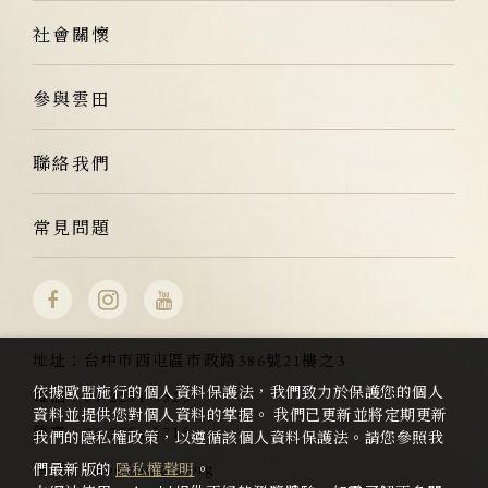
社會關懷
參與雲田
聯絡我們
常見問題
地址：
台中市西屯區市政路386號21樓之3
依據歐盟施行的個人資料保護法，我們致力於保護您的個人
電話：
04-2254-5523
資料並提供您對個人資料的掌握。 我們已更新並將定期更新
傳真：
04-2254-5715
我們的隱私權政策，以遵循該個人資料保護法。請您參照我
信箱：
info@kumota.org
們最新版的
隱私權聲明
。