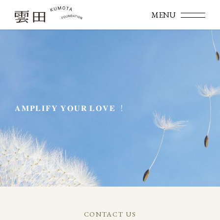
𝐀𝐌𝐏𝐋𝐈𝐅𝐘 𝐘𝐎𝐔𝐑 𝐋𝐎𝐕𝐄 ！
CONTACT US