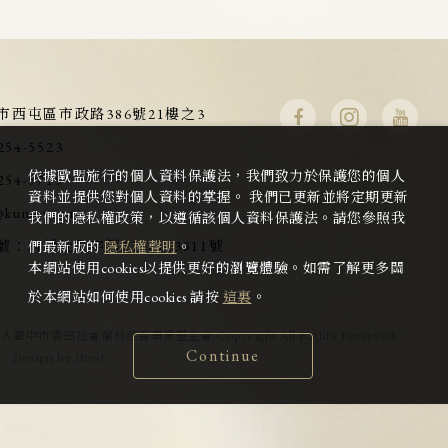
市西屯區市政路386號21樓之3
254-5523
依據歐盟施行的個人資料保護法，我們致力於保護您的個人
254-5715
資料並提供您對個人資料的掌握。 我們已更新並將定期更新
@kumota.org
我們的隱私權政策，以遵循該個人資料保護法。請您參照我
號：
府授社助字第1100143811號
們最新版的
隱私權聲明
。
本網站使用cookies以提供更好的瀏覽體驗。如需了解更多關
於本網站如何使用cookies 請按
這裏
。
法人臺中市雲田社會福利慈善事業基金會 Copyright All Rights Reserved.
Continue
Design
by
iBest