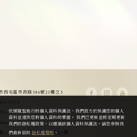
市西屯區市政路386號21樓之3
254-5523
依據歐盟施行的個人資料保護法，我們致力於保護您的個人
254-5715
資料並提供您對個人資料的掌握。 我們已更新並將定期更新
@kumota.org
我們的隱私權政策，以遵循該個人資料保護法。請您參照我
號：
府授社助字第1100143811號
們最新版的
隱私權聲明
。