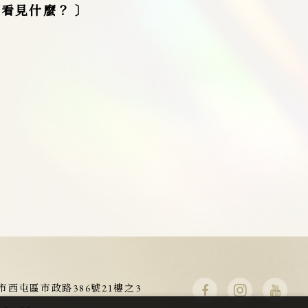
看見什麼？ 〕
市西屯區市政路386號21樓之3