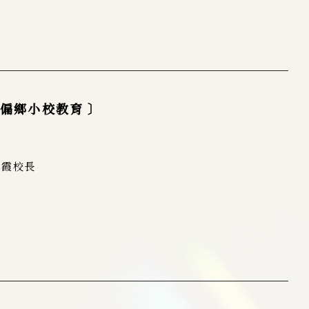
偏鄉小校教育 〕
珠霞校長