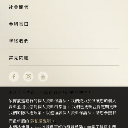
社會關懷
參與雲田
聯絡我們
常見問題
地址：
台中市西屯區市政路386號21樓之3
依據歐盟施行的個人資料保護法，我們致力於保護您的個人
電話：
04-2254-5523
資料並提供您對個人資料的掌握。 我們已更新並將定期更新
傳真：
04-2254-5715
我們的隱私權政策，以遵循該個人資料保護法。請您參照我
信箱：
info@kumota.org
們最新版的
隱私權聲明
。
本網站使用cookies以提供更好的瀏覽體驗。如需了解更多關