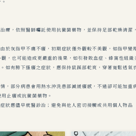
合。
需治療，依照醫師囑託使用抗黴菌藥物，並保持足部乾燥清潔
。由於灰指甲不痛不癢，初期症狀僅外觀較不美觀，如指甲變
外觀，也可能造成更嚴重的後果，如引發敗血症、蜂窩性組織
期。如有胯下搔癢之症狀，應保持鼠蹊部乾爽，穿著寬鬆透氣
病情，部分病患會用熱水沖洗患部減緩癢感，不過卻可能加重
使用止癢或抗黴菌藥物。
似症狀應儘早就醫診治；避免與他人密切接觸或共用個人物品