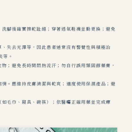
，洗腳後確實擦乾趾縫；穿著透氣鞋襪並勤更換；避免
厚、失去光澤等，因此患者通常沒有警覺性與積極治
炎等。
衣物；避免長時間悶熱流汗；勿自行誤用類固醇藥膏，
病情。應維持皮膚清潔與乾爽；適度使用保濕產品；避
（如毛巾、寢具、碗筷）；依醫囑正確用藥並完成療