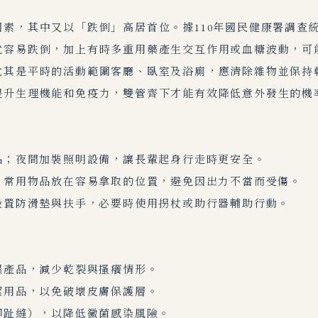
素，其中又以「跌倒」高居首位。據110年國民健康署調查統
就容易跌倒，加上有時多重用藥產生交互作用或血糖波動，可
尤其是平時的活動範圍客廳、臥室及浴廁，應清除雜物並保持
提升生理機能和免疫力，雙管齊下才能有效降低意外發生的機
品；夜間加裝照明設備，讓長輩起身行走時更安全。
；常用物品放在容易拿取的位置，避免因出力不當而受傷。
設置防滑墊與扶手，必要時使用拐杖或助行器輔助行動。
濕產品，減少乾裂與搔癢情形。
潔用品，以免破壞皮膚保護層。
腳趾縫），以降低黴菌感染風險。