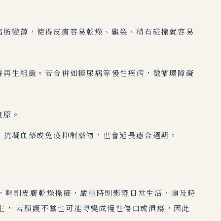
脂肪變薄，使得皮膚容易乾燥、龜裂，稍有碰撞就容易
養再生組織。若合併如糖尿病等慢性疾病，微循環障礙
復原。
、抗凝血藥或免疫抑制藥物，也會延長癒合週期。
，輕則皮膚乾燥搔癢，嚴重時則影響日常生活，須及時
生， 若照護不當也可能轉變成慢性傷口或潰瘍，因此