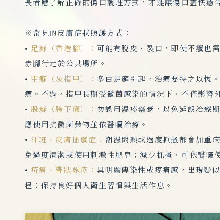
長者應了解正確的傷口護理方式，才能讓傷口盡快癒
※常見的皮膚症狀照護方式：
•
足癬（香港腳）：
可能有脫皮、裂口，即使不癢也
赤腳行走於公共場所。
•
甲癬（灰指甲）：
多由足癬引起，治療要持之以恆
療。不過，指甲長期受黴菌感染的情況下，不僅影響
•
股癬（胯下癢）：
勿誤用濕疹藥膏，以免延誤治療
應使用抗黴菌藥物並依醫囑治療。
•
汗斑、皮膚搔癢症：
潮濕悶熱或過度抓搔都會加重
免過度清潔或使用刺激性肥皂；減少抓搔，可依醫囑
•
疥瘡、帶狀皰疹：
具明顯傳染性或疼痛感，出現疑
程；保持良好個人衛生習慣與生活作息。