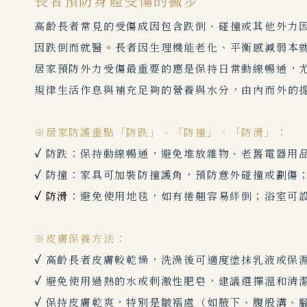
長者預防身體受傷的撇步
高齡長者常見的受傷成因包含跌倒、碰撞或其他外力因
因跌倒而就醫。長者因生理機能老化、平衡感減弱本
居家預防外力受傷最重要的應是保持日常動線暢通，
規律生活作息與補充足夠的營養與水分，由內而外的
※居家防護重點「防跌」、「防撞」、「防滑」：
✓
防
跌：保持動線暢通，避免堆放雜物、老舊電器用
✓
防撞：
家具可加裝防撞護角，預防意外碰撞或劃傷
✓
防滑
：避免使用地毯，如有捲翹容易絆倒；
浴室可
※皮膚保養方法：
✓
高齡長者皮膚較乾燥，洗澡後可適度塗抹乳液或保
✓
避免使用過熱的水或刺激性肥皂，建議選擇溫和清
✓
保持皮膚乾爽，特別是皺褶處（如腋下、腹股溝、