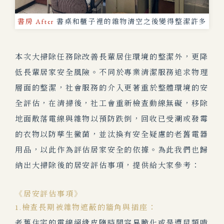
書房 After
書桌和櫃子裡的雜物清空之後變得整潔許多
本次大掃除任務除改善長輩居住環境的整潔外，更降
低長輩居家安全風險。
不同於專業清潔服務追求物理
層面的整潔，社會服務的介入更著重於整體環境的安
全評估，在清掃後，社
工會重新檢查動線無礙，移除
地面散落電線與雜物以預防跌倒，回收已受潮或發霉
的衣物以防孳生黴菌，並汰換有安全疑慮的老舊電器
用品，以此作為評估居家安全的依據。
為此我們也歸
納出大掃除後
的居安評估事項，提
供給大家參考：
《居安評估事項》
1.檢查長期被雜物遮蔽的牆角與插座：
老舊住宅的電線絕緣皮隨時間容易脆化或是遭鼠類啃