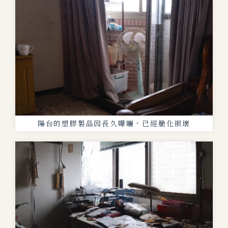
陽台的塑膠製品因長久曝曬，已經脆化損壞