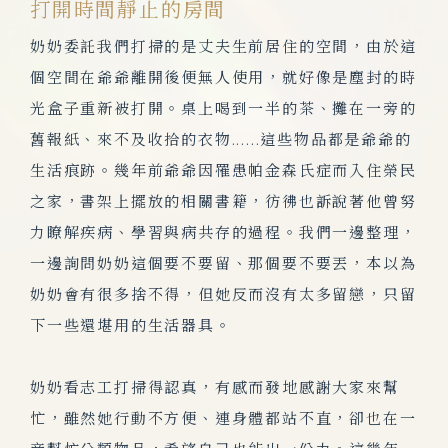
打開時間靜止的房間
奶奶委託我們打掃的是丈夫生前居住的空間，由於這
個空間在爺爺離開後便無人使用，就好像是塵封的時
光盒子重新被打開。桌上喝到一半的茶、攤在一旁的
舊報紙、來不及收拾的衣物......這些物品都是爺爺的
生活痕跡。幾年前爺爺因罹患帕金森氏症而入住榮民
之家，書架上擺放的相關書籍，彷彿也訴說著他曾努
力瞭解疾病、學習與病共存的過程。我們一邊整理，
一邊詢問奶奶這個要不要留、那個要不要丟，本以為
奶奶會有很多捨不得，但她反而沒有太多留戀，只留
下一些還堪用的生活器具。
奶奶看志工打掃得認真，有感而發地感謝大家來幫
忙，雖然她行動不方便、連身體都站不直，卻也在一