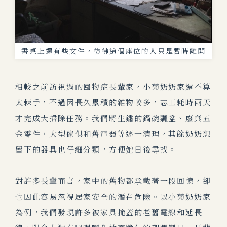
書桌上還有些文件，彷彿這個座位的人只是暫時離開
相較之前訪視過的囤物症長輩家，小菊奶奶家還不算
太棘手，不過因長久累積的雜物較多，志工耗時兩天
才完成大掃除任務。我們將生鏽的鍋碗瓢盆、廢棄五
金零件，大型傢俱和舊電器等逐一清理，其餘奶奶想
留下的器具也仔細分類，方便她日後尋找。
對許多長輩而言，家中的舊物都承載著一段回憶，卻
也因此容易忽視居家安全的潛在危險。以小菊奶奶家
為例，我們發現許多被
家具掩蓋的老舊電線和延長