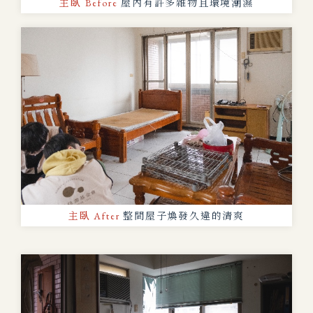
主臥 Before
屋內有許多雜物且環境潮濕
主臥 After
整間屋子煥發久違的清爽