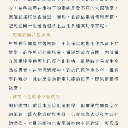
咬，這些被壓在重物下的電線是看不見的火源隱憂。
應確認插座是否發黑、變形，並評估電器使用習慣，
避免在同一組老舊迴路上並用多種高功率家電。
2.電器設備汰舊換新：
對於長年閒置的舊電器，不能僅以還堪用作為留下的
標準，許多早期的電風扇、電暖器或收音機，內部電
容與馬達零件可能已經老化乾枯，啟動時容易產生高
熱或異音。在清理過程中，對於已經停產多年、維修
零件難尋、且缺乏自動斷電功能的設備，應果斷勸導
報廢。
3.雜物不是放著不管就好：
即使雜物目前並未直接阻礙動線，但堆積在閒置空間
的紙箱、舊衣物或廢棄家具，仍會成為火災發生時的
助燃物。大量的雜物也會阻礙室內空氣對流，導致環