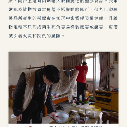
線，陽台上還有因曝曬久放而脆化的塑膠製品。長輩
常認為雜物放置於角落不影響動線即可，但老化塑膠
製品所產生的粉塵會在無形中影響呼吸道健康，且雜
物堆積不只形成衛生死角容易導致鼠害或蟲害，更潛
藏引發火災和跌倒的風險。