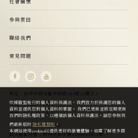
社會關懷
參與雲田
聯絡我們
常見問題
地址：
台中市西屯區市政路386號21樓之3
依據歐盟施行的個人資料保護法，我們致力於保護您的個人
電話：
04-2254-5523
資料並提供您對個人資料的掌握。 我們已更新並將定期更新
傳真：
04-2254-5715
我們的隱私權政策，以遵循該個人資料保護法。請您參照我
信箱：
info@kumota.org
們最新版的
隱私權聲明
。
本網站使用cookies以提供更好的瀏覽體驗。如需了解更多關
設立登記字號：
府授社助字第1100143811號