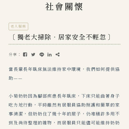
社會關懷
老人服務
〔 獨老大掃除．居家安全不輕忽 〕
分享：
當長輩長年臥床無法維持家中環境，我們如何提供協
助——
小菊奶奶因為腳部疾患長年臥床，下床只能曲著身子
吃力地行動，平
時雖然有居服員協助
照護和簡單的家
事清潔，但奶奶住了幾十年的屋子，仍堆積許多用不
到及尚待整理的雜物，而居服員只能儘可能維持奶奶