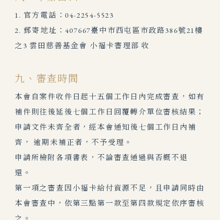
1. 官方電話：04-2254-5523
2. 郵寄地址：407667臺中市西屯區市政路386號21樓
之3 雲田慈善基金會 小福卡審理部 收
九、審查時間
本會自案件收件日起十五個工作日內完成審查，如有
補件則往後延後七個工作日回覆轉介單位審核結果；
申請文件未齊全者，經本會通知後七個工作日內補
齊， 逾期未補正者，不予受理。
申請所檢附各項書表，不論審查通過與否概不退
還。
第一項之審查因小福卡給付資源不足，且申請同時由
本會審查中，依第三點第一款至第四款規定依序審核
之。