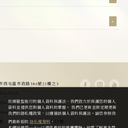
+
市西屯區市政路386號21樓之3
254-5523
依據歐盟施行的個人資料保護法，我們致力於保護您的個人
254-5715
資料並提供您對個人資料的掌握。 我們已更新並將定期更新
@kumota.org
我們的隱私權政策，以遵循該個人資料保護法。請您參照我
號：
府授社助字第1100143811號
們最新版的
隱私權聲明
。
本網站使用cookies以提供更好的瀏覽體驗。如需了解更多關