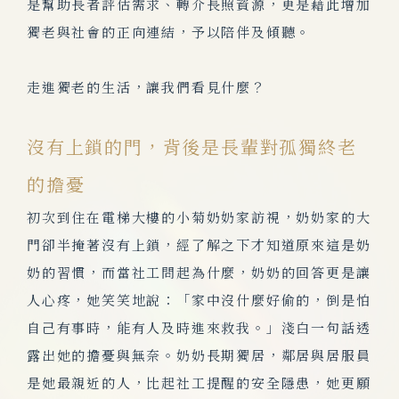
是幫助長者評估需求、轉介長照資源，更是藉此增加
獨老與社會的正向連結，予以陪伴及傾聽。
走進獨老的生活，讓我們看見什麼？
沒有上鎖的門，背後是長輩對孤獨終老
的擔憂
初次到住在電梯大樓的小菊奶奶家訪視，奶奶家的大
門卻半掩著沒有上鎖，經了解之下才知道原來這是奶
奶的習慣，而當社工
問起為什麼，奶奶的回答更是讓
人心疼，她笑笑地說：「家中沒什麼好偷的，倒是怕
自己有事時，能有人及時進來救我。」淺白一句話透
露出她的擔憂與無奈。奶奶長期獨居，鄰居與居服員
是她最親近的人，比起社工提醒的安全隱患，她更願