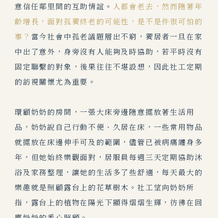
意信任鄰里間的互助情誼。
人都會老去，然而隨著年
齡增長，面對孤獨終老的可能性，是不是件很可怕的
事？
當今社會中孤老議題層出不窮，獨居者一旦在家
中出了意外，身旁沒有人能夠及時協助，若平時沒有
固定聯繫的對象，後果往往不堪設想，因此社工定期
的訪視關懷尤為重要。
環顧奶奶的房間，一張大床旁邊隨意擺放著生活用
品，奶奶說自己行動不便、久居在床，一些常用物品
就擺放在床邊伸手可及的範圍，儘管已被病痛纏身多
年，但她始終樂觀面對，居服員每週三天定期協助沐
浴及家務整理，讓她的生活多了些舒適，每天最大的
樂趣就是照顧露台上的花草樹木。社工望向奶奶所
指，露台上的植物在陽光下顯得熠熠生輝，彷彿在回
應奶奶的悉心照顧。