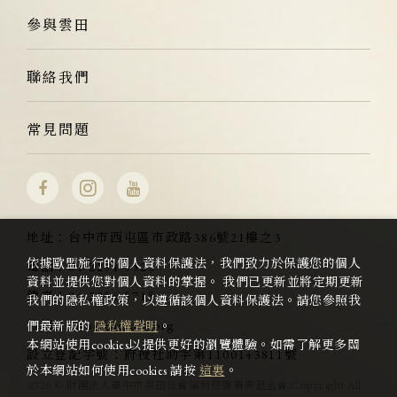
參與雲田
聯絡我們
常見問題
地址：
台中市西屯區市政路386號21樓之3
依據歐盟施行的個人資料保護法，我們致力於保護您的個人
電話：
04-2254-5523
資料並提供您對個人資料的掌握。 我們已更新並將定期更新
傳真：
04-2254-5715
我們的隱私權政策，以遵循該個人資料保護法。請您參照我
信箱：
info@kumota.org
們最新版的
隱私權聲明
。
本網站使用cookies以提供更好的瀏覽體驗。如需了解更多關
設立登記字號：
府授社助字第1100143811號
於本網站如何使用cookies 請按
這裏
。
2026 © 財團法人臺中市雲田社會福利慈善事業基金會 Copyright All