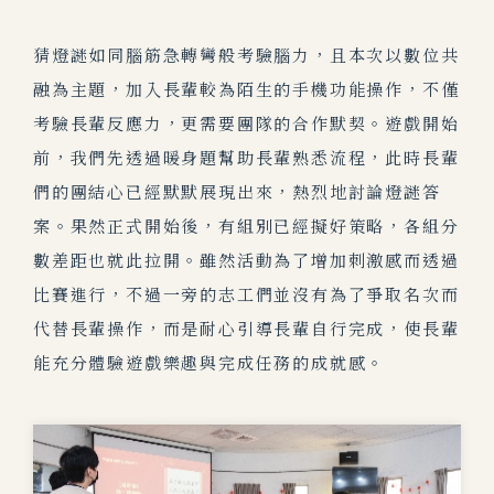
猜燈謎如同腦筋急轉彎般考驗腦力，且本次以數位共
融為主題，加入長輩較為陌生的手機功能操作，不僅
考驗長輩反應力，更需要團隊的合作默契。遊戲開始
前，我們先透過暖身題幫助長輩熟悉流程，此時長輩
們的團結心已經默默展現出來，熱烈地討論燈謎答
案。果然正式開始後，有組別已經擬好策略，各組分
數差距也就此
拉開。雖然活動為了增加刺激感而透過
比賽進行，不過一旁的志工們並沒有為了爭取名次而
代替長輩操作，而是耐心引導長輩自行完成，使長輩
能充分體驗遊戲樂趣與完成任務的成就感。