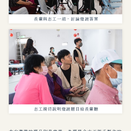
長輩與志工一組，討論燈謎答案
志工親切說明燈謎題目給長輩聽