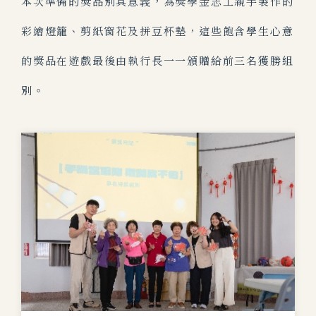
本次準備的獎品別具意義，為獎學金志工親手製作的
彩繪燈籠、剪紙窗花及拼豆杯墊，這些飽含學生心意
的獎品在遊戲最後由執行長一一頒贈給前三名獲勝組
別。