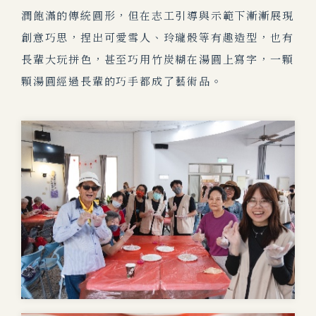
潤飽滿的傳統圓形，但在志工引導與示範下漸漸展現
創意巧思，捏出可愛雪人、玲瓏骰等有趣造型，也有
長輩大玩拼色，甚至巧用竹炭糊在湯圓上寫字，一顆
顆湯圓
經過長輩的巧手都成了藝術品。