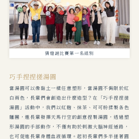
猜燈謎比賽第一名組別
巧手捏捏搓湯圓
當湯圓可以像黏土一樣任意塑形，當湯圓不侷限於紅
白兩色，長輩們會創造出什麼造型？在「巧手捏捏搓
湯圓」活動中，我們以紅麴、抹茶、可可粉揉製各色
麵團，邀長輩發揮天馬行空的創意捏製湯圓，透過塑
形湯圓的手部動作，不僅有助於刺激大腦神經通路，
也可促進長輩身體血液循環。起初長輩們多半搓著圓