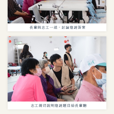
長輩與志工一組，討論燈謎答案
志工親切說明燈謎題目給長輩聽