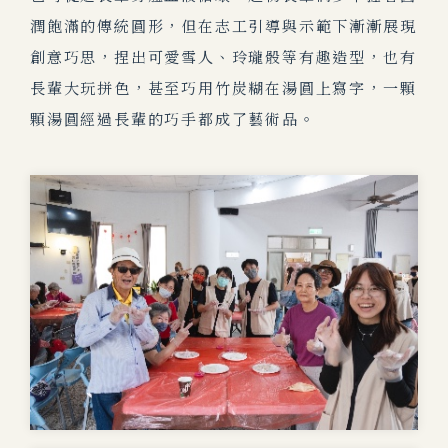
潤飽滿的傳統圓形，但在志工引導與示範下漸漸展現
創意巧思，捏出可愛雪人、玲瓏骰等有趣造型，也有
長輩大玩拼色，甚至巧用竹炭糊在湯圓上寫字，
一顆
顆湯圓經過長輩的
巧手都成了藝術品。