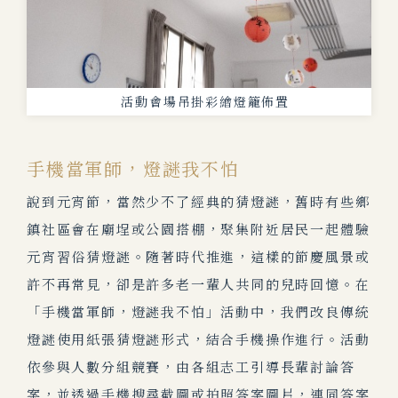
活動會場吊掛彩繪燈籠佈置
手機當軍師，燈謎我不怕
說到元宵節，當然少不了經典的猜燈謎，舊時有些鄉
鎮社區會在廟埕或公園搭棚，聚集附近居民一起體驗
元宵習俗猜燈謎。隨著時代推進，這樣的節慶風景或
許不再常見，卻是許多老一輩人共同的兒時回憶。在
「手機當軍師，燈謎我不怕」活動中，我們改良傳統
燈謎使用紙張猜燈謎形式，結合手機操作進行。活動
依參與人數分組競賽，由各組志工引導長輩討論答
案，並透過手機搜尋截圖或拍照答案圖片，連同答案