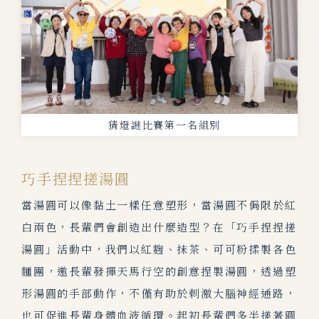
猜燈謎比賽第一名組別
巧手捏捏搓湯圓
當湯圓可以像黏土一樣任意塑形，當湯圓不侷限於紅
白兩色，長輩們會創造出什麼造型？在「巧手捏捏搓
湯圓」活動中，我們以紅麴、抹茶、可可粉揉製各色
麵團，邀長輩發揮天馬行空的創意捏製湯圓，透過塑
形湯圓的手部動作，不僅有助於刺激大腦神經通路，
也可促進長輩身體血液循環。起初長輩們多半搓著圓