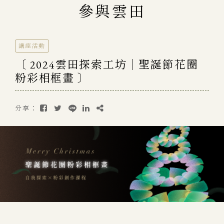
參與雲田
講座活動
〔 2024雲田探索工坊｜聖誕節花圈
粉彩相框畫 〕
分享：