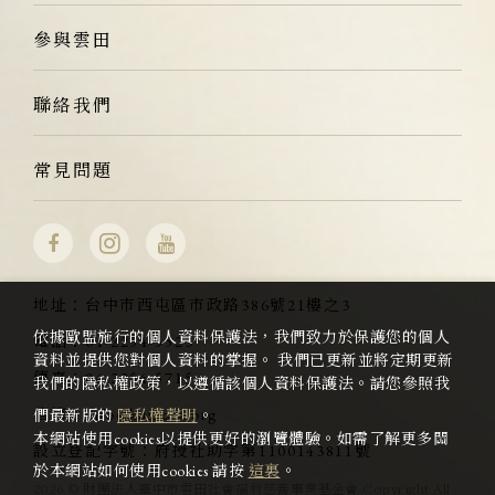
參與雲田
聯絡我們
常見問題
地址：
台中市西屯區市政路386號21樓之3
依據歐盟施行的個人資料保護法，我們致力於保護您的個人
電話：
04-2254-5523
資料並提供您對個人資料的掌握。 我們已更新並將定期更新
傳真：
04-2254-5715
我們的隱私權政策，以遵循該個人資料保護法。請您參照我
信箱：
info@kumota.org
們最新版的
隱私權聲明
。
本網站使用cookies以提供更好的瀏覽體驗。如需了解更多關
設立登記字號：
府授社助字第1100143811號
於本網站如何使用cookies 請按
這裏
。
2026 © 財團法人臺中市雲田社會福利慈善事業基金會 Copyright All