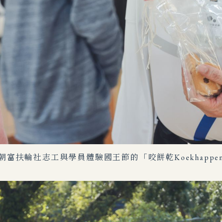
朝富扶輪社志工與學員體驗國王節的「咬餅乾Koekhappe