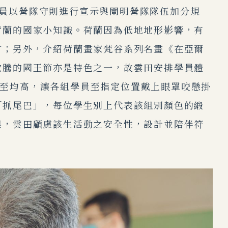
員以營隊守則進行宣示與闡明營隊隊伍加分規
荷蘭的國家小知識。荷蘭因為低地地形影響，有
言；另外，介紹荷蘭畫家梵谷系列名畫《在亞爾
歡騰的國王節亦是特色之一，故雲田安排學員體
乾舉至均高，讓各組學員至指定位置戴上眼罩咬懸掛
「抓尾巴」，每位學生別上代表該組別顏色的緞
與，雲田顧慮該生活動之安全性，設計並陪伴符