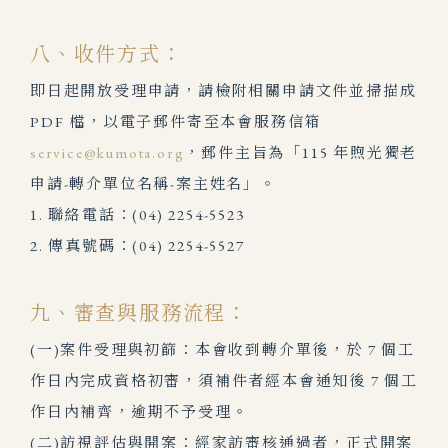
八、收件方式：
即日起開放受理申請，請檢附相關申請文件並掃描成
PDF 檔，以電子郵件寄至本會服務信箱
service@kumota.org
，郵件主旨為「115 年煦光獨老
申請-轉介單位名稱-案主姓名」。
1. 聯絡電話：(04) 2254-5523
2. 傳真號碼：(04) 2254-5527
九、審查與服務流程：
(一)案件受理與初篩：本會收到轉介單後，於 7 個工
作日內完成資格初審，須補件者經本會通知後 7 個工
作日內補齊，逾期不予受理。
(二)訪視評估與開案：經家訪審核通過者，正式開案