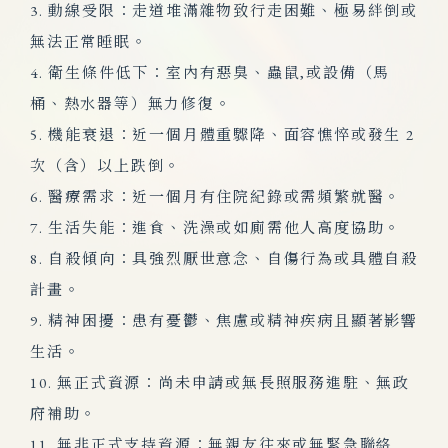
3. 動線受限：走道堆滿雜物致行走困難、極易絆倒或
無法正常睡眠。
4. 衛生條件低下：室內有惡臭、蟲鼠,或設備（馬
桶、熱水器等）無力修復。
5. 機能衰退：近一個月體重驟降、面容憔悴或發生 2
次（含）以上跌倒。
6. 醫療需求：近一個月有住院紀錄或需頻繁就醫。
7. 生活失能：進食、洗澡或如廁需他人高度協助。
8. 自殺傾向：具強烈厭世意念、自傷行為或具體自殺
計畫。
9. 精神困擾：患有憂鬱、焦慮或精神疾病且顯著影響
生活。
10. 無正式資源：尚未申請或無長照服務進駐、無政
府補助。
11. 無非正式支持資源：無親友往來或無緊急聯絡