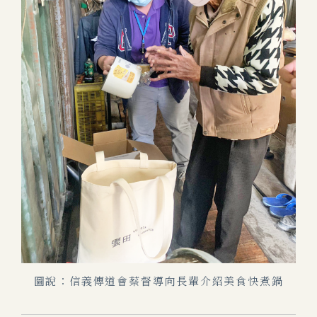
圖說：信義傳道會蔡督導向長輩介紹美食快煮鍋