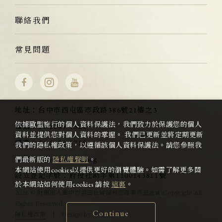
聯絡我們
常見問題
地址：
台中市西屯區市政路386號21樓之3
依據歐盟施行的個人資料保護法，我們致力於保護您的個人
電話：
04-2254-5523
資料並提供您對個人資料的掌握。 我們已更新並將定期更新
傳真：
04-2254-5715
我們的隱私權政策，以遵循該個人資料保護法。請您參照我
信箱：
info@kumota.org
們最新版的
隱私權聲明
。
本網站使用cookies以提供更好的瀏覽體驗。如需了解更多關
設立登記字號：
府授社助字第1100143811號
於本網站如何使用cookies 請按
這裏
。
2026 © 財團法人臺中市雲田社會福利慈善事業基金會 Copyright All
Rights Reserved.
Continue
隱私權政策
Design
by
iBest